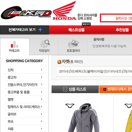
민생회복쿠폰 사용 가능처
자켓
(총 106건)
코미네 (51)
|
베릭 (3)
|
블랙비자칼 (1)
|
다이네즈 (33)
|
아