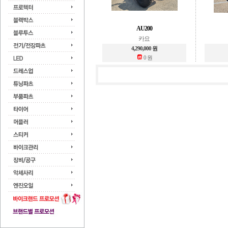
AU200
카요
4,290,000 원
0 원