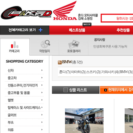
민생회복쿠폰 사용 가능처
BMW
(총 3건)
혼다 (7)
|
야마하 (2)
|
스즈키 (2)
|
가와사키 (4)
|
BMW (3)