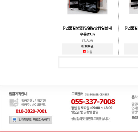
[2년품질보증][당일발송]*[일본 내
[2년품질
수용]YUA
YUASA
87,800 원
0 원