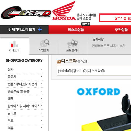
민생회복쿠폰 사용 가능처
디스크락
(총 5건)
jointlock (5)
|
경보기 (2)
|
디스크락 (5)