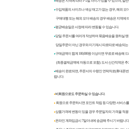
배송은 지역에 따라 1~2일 차이가 있을 수 있으며, 일
●
수입제품의 사이즈나 색상 재고가 없는 경우, 해외 오
●
구매대행 또는 해외 오더 배송의 경우 배송은 지역에 따라
평균배송일은 사정에 따라 변동될 수 있습니다.
●
당일 주문서를 여러개 작성하여 묶음배송을 원하실 땐
●
당일주문이 아닌 경우와 미기재시 따로따로 배송되는 
구매금액이 합계
100,000
원 이상이면 무료로 배송해 
●
(최종결제금액에 자동으로 포함). 도서 산간직역은 추
배송이 완료되면
,
주문서의 수령인 연락처로
(
휴대폰번
●
랍니다
.
비회원으로도 주문하실 수 있습니다.
●
회원으로 주문하시면 포인트 적립 등 다양한 서비스를 
●
상품가격에 변동이 있을 경우 주문일자의 가격을 적용
●
온라인 계좌입금시 7일이내에 송금해 주시기 바랍니다
●