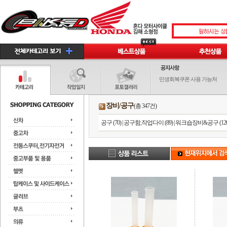
민생회복쿠폰 사용 가능처
장비/공구
(총 347건)
공구 (70)
|
공구함,작업다이 (89)
|
워크숍장비&공구 (120