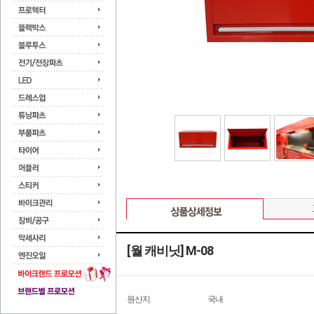
[월 캐비닛] M-08
원산지
국내