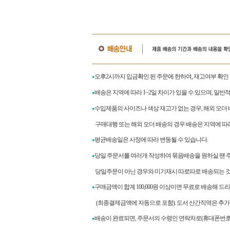
오후2시까지 입금확인 된 주문에 한하여, 재고여부 확인
●
배송은 지역에 따라 1~2일 차이가 있을 수 있으며, 일반
●
수입제품의 사이즈나 색상 재고가 없는 경우, 해외 오더
●
구매대행 또는 해외 오더 배송의 경우 배송은 지역에 따라 
평균배송일은 사정에 따라 변동될 수 있습니다.
●
당일 주문서를 여러개 작성하여 묶음배송을 원하실 땐 
●
당일주문이 아닌 경우와 미기재시 따로따로 배송되는 것
구매금액이 합계
100,000
원 이상이면 무료로 배송해 드
●
(최종결제금액에 자동으로 포함). 도서 산간직역은 추가
배송이 완료되면
,
주문서의 수령인 연락처로
(
휴대폰번호
●