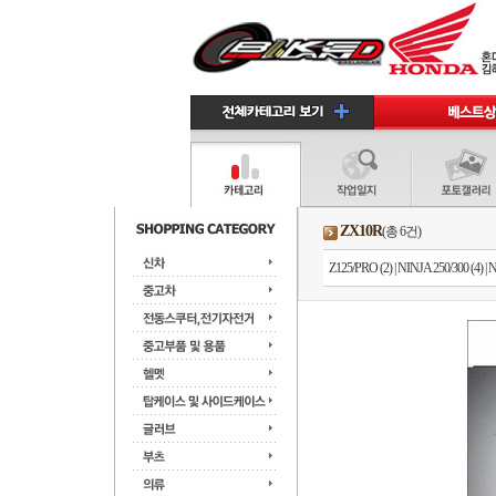
ZX10R
(총 6건)
Z125/PRO (2)
|
NINJA 250/300 (4)
|
N