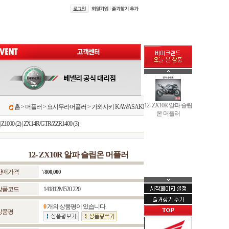
12- ZX10R 알파 슬립
홈
>
머플러
>
요시무라머플러
>
가와사키 KAWASAKI
>
ZX10R
온 머플러
|
Z1000 (2)
|
ZX14R/GTR/ZZR1400 (3)
12- ZX10R 알파 슬립온 머플러
판매가격
\ 800,000
상품코드
141812M520 220
0
개의 상품평이 있습니다.
상품평