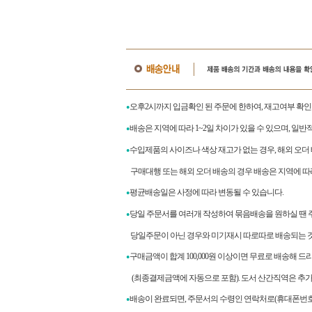
오후2시까지 입금확인 된 주문에 한하여, 재고여부 확인
●
배송은 지역에 따라 1~2일 차이가 있을 수 있으며, 일반
●
수입제품의 사이즈나 색상 재고가 없는 경우, 해외 오더
●
구매대행 또는 해외 오더 배송의 경우 배송은 지역에 따라
평균배송일은 사정에 따라 변동될 수 있습니다.
●
당일 주문서를 여러개 작성하여 묶음배송을 원하실 땐 
●
당일주문이 아닌 경우와 미기재시 따로따로 배송되는 것
구매금액이 합계
100,000
원 이상이면 무료로 배송해 드
●
(최종결제금액에 자동으로 포함). 도서 산간직역은 추가
배송이 완료되면
,
주문서의 수령인 연락처로
(
휴대폰번호
●