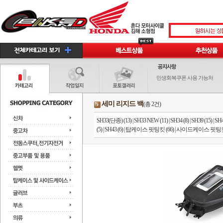
민생회복쿠폰 사용 가능처
세미 리지드 백
(총 2건)
SH33(단종) (13)
|
SH33 NEW (11)
|
SH34 (8)
|
SH39 (15)
|
SH4
(5)
|
SH43 (6)
|
탑케이스 핏팅킷 (66)
|
사이드케이스 핏팅킷 