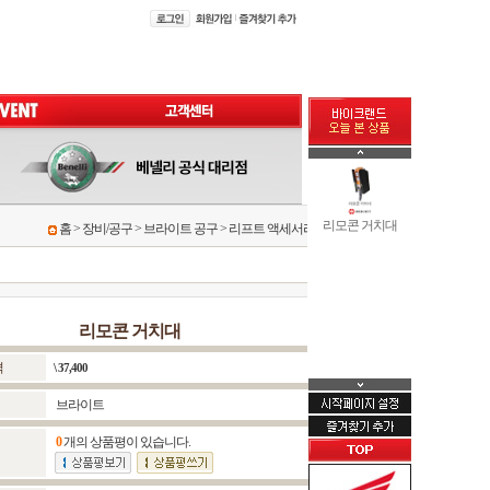
리모콘 거치대
홈
>
장비/공구
>
브라이트 공구
>
리프트 액세서리
리모콘 거치대
격
\ 37,400
브라이트
0
개의 상품평이 있습니다.