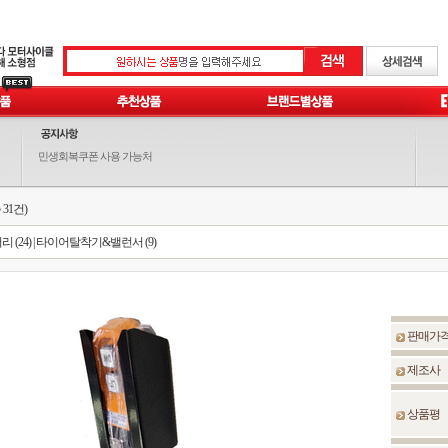
민생회복쿠폰 사용 가능처
 31건)
 (24)
|
타이어탈착기&밸런서 (9)
판매가
제조사
상품평