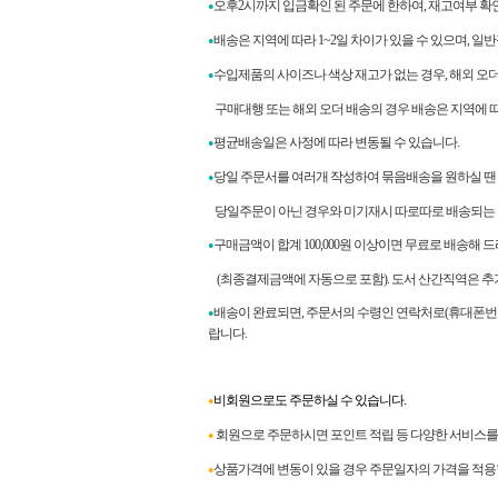
오후2시까지 입금확인 된 주문에 한하여, 재고여부 확
●
배송은 지역에 따라 1~2일 차이가 있을 수 있으며, 일
●
수입제품의 사이즈나 색상 재고가 없는 경우, 해외 오
●
구매대행 또는 해외 오더 배송의 경우 배송은 지역에 따라
평균배송일은 사정에 따라 변동될 수 있습니다.
●
당일 주문서를 여러개 작성하여 묶음배송을 원하실 땐
●
당일주문이 아닌 경우와 미기재시 따로따로 배송되는 
구매금액이 합계
100,000
원 이상이면 무료로 배송해 
●
(최종결제금액에 자동으로 포함). 도서 산간직역은 추
배송이 완료되면
,
주문서의 수령인 연락처로
(
휴대폰번
●
랍니다
.
비회원으로도 주문하실 수 있습니다.
●
회원으로 주문하시면 포인트 적립 등 다양한 서비스를 
●
상품가격에 변동이 있을 경우 주문일자의 가격을 적용
●